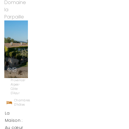
Domaine
la
Parpaille
Provence-
Alpes-
Côte
D'Azur
Chambres
D'hôtes
La
Maison :
Au cœur