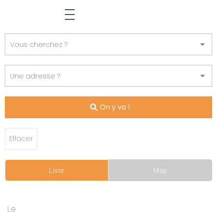
On y va !
Effacer
Liste
Map
Le