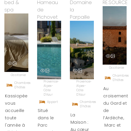
bed &
Hameau
Domaine
RE.SOURCE
spa
de
la
Pichovet
Parpaille
Occitanie
Occitanie
Chambres
D'hôtes
Provence-
Provence-
Chambres
Alpes-
Alpes-
D'hôtes
Au
Côte
Côte
D'Azur
D'Azur
Kassiopée
croisement
Appart
Chambres
vous
du Gard et
D'hôtes
accueille
Situé
de
La
toute
dans le
l’Ardèche,
Maison :
l'année à
Parc
Marc et
Au cœur