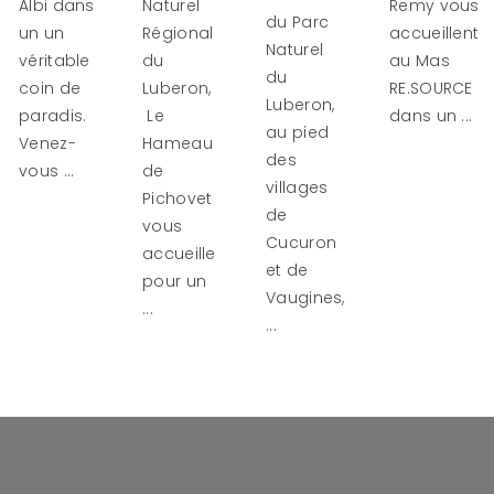
Albi dans
Naturel
Remy vous
du Parc
un un
Régional
accueillent
Naturel
véritable
du
au Mas
du
coin de
Luberon,
RE.SOURCE
Luberon,
paradis.
Le
dans un ...
au pied
Venez-
Hameau
des
vous ...
de
villages
Pichovet
de
vous
Cucuron
accueille
et de
pour un
Vaugines,
...
...