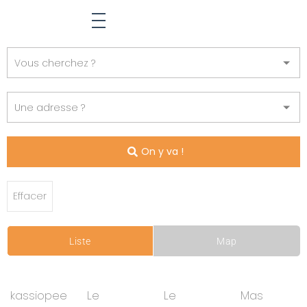
On y va !
Effacer
Liste
Map
kassiopee
Le
Le
Mas